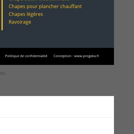
Chapes pour plancher chauffant
Chapes légères
Ravoirage
Politique de confidentialité
Conception : www.progeka.fr
es.